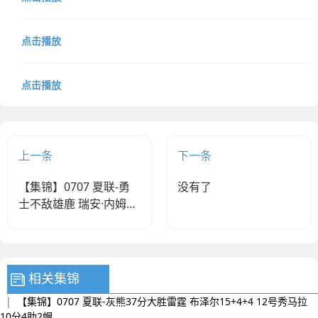
点击播放
点击播放
上一条
下一条
【集锦】0707 夏联-勇
没有了
士不敌雄鹿 瑞安·内姆哈
德15分 波士顿17分
相关集锦
|
【集锦】0707 夏联-灰熊37分大胜雷霆 布泽尔15+4+4 12号秀马拉
10分4助2帽