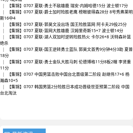
|
【集锦】0707 夏联-勇士不敌雄鹿 瑞安·内姆哈德15分 波士顿17分
|
【集锦】0707 夏联-爵士加时险胜老鹰 榜眼彼得森28分 8号秀弗莱明
斯16中4
|
【集锦】0707 夏联-郭昊文没出场 国王险胜篮网 阿卡夫29投25分
|
【集锦】0707 夏联-篮网大胜雄鹿 汉姆里奇斯15+7 波士顿14分
|
【集锦】0707 夏联-湖人双加时逆转险胜热火 卡尔26+8 沃特森补篮
绝杀
|
【集锦】0707 夏联-国王逆转勇士蓝队 郭昊文首秀9分钟4分3助 夏普
18分
|
【集锦】0707 夏联-勇士金队大胜马刺 伦德博格11分8板2帽 李贤重
11分
|
【集锦】0707 中国男篮击败中国台北晋级第二阶段 赵继伟17+6 杨
瀚森10+5
|
【集锦】0707 韩国男篮2分险胜日本成功晋级世亚预第二阶段 中国
台北淘汰