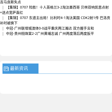
吉马良斯失点
|
【集锦】0707 险胜！十人英格兰3-2淘汰墨西哥 贝林双响凯恩点射
+送点宽萨直红
|
【集锦】0707 东道主出局！比利时4-1淘汰美国 CDK2射1传 巴洛贡
补时被换下
|
中冠-广州联增城澳体0-0战平重庆两江瀚达 双方握手言和
|
中冠-贵州栩烽棠2-2广州黄埔志诚 广州两度落后两度扳平
最新资讯