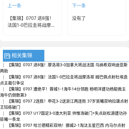
上一条
下一条
【集锦】0707 进8强！
没有了
法国1-0巴拉圭将战摩洛
哥 姆巴佩点射杜埃造点
主裁引争议
相关集锦
|
【集锦】0707 进8强！摩洛哥3-0加拿大将战法国 乌纳希双响迪亚斯
两助
|
【集锦】0707 进8强！法国1-0巴拉圭将战摩洛哥 姆巴佩点射杜埃造
点主裁引争议
|
【集锦】0707 遭绝平！蓉城1-1海牛14分领跑 杨明洋建功杨聪救主
海牛仍倒数第3
|
【集锦】0707 2连胜！申花3-2送浙江两连败 37岁吴曦双响拉唐点射
王钰栋破门
|
【集锦】0707 U17国足3-0澳大利亚 帅惟浩破门+失点赵松源建功孙
臣曦一条龙
|
【集锦】0707 哈兰德精彩双响！挪威2-1淘汰五星巴西 内马尔点射