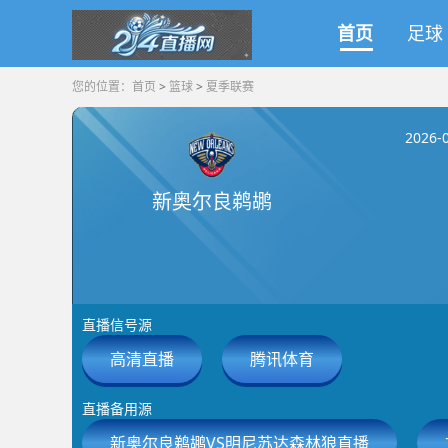
首页
足球
您的位置：
首页
>
篮球
>
夏季联赛
2026-
新奥尔良鹈鹕
直播信号源
高清直播
腾讯体育
直播备用源
新奥尔良鹈鹕VS明尼苏达森林狼直播