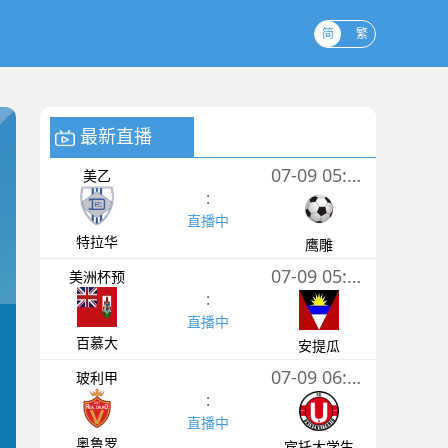
简
繁
最新直播
07-09 05:00
美乙
:
直播中
特拉华
鹰雕
07-09 05:30
美洲杯预
:
直播中
百慕大
安提瓜
07-09 06:00
玻利甲
:
直播中
奥鲁罗
宾托大学生