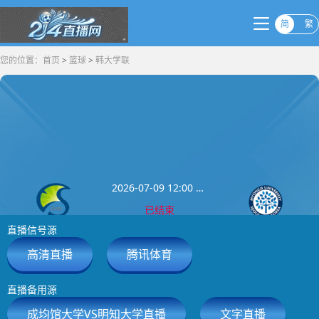
简
繁
您的位置：
首页
>
篮球
>
韩大学联
2026-07-09 12:00 韩大学联
已结束
直播信号源
成均馆大学
明知大学
0
:
0
高清直播
腾讯体育
直播备用源
成均馆大学VS明知大学直播
文字直播