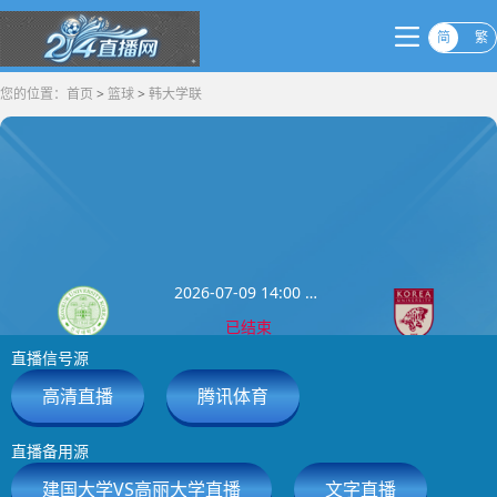
简
繁
您的位置：
首页
>
篮球
>
韩大学联
2026-07-09 14:00 韩大学联
已结束
直播信号源
建国大学
高丽大学
0
:
0
高清直播
腾讯体育
直播备用源
建国大学VS高丽大学直播
文字直播