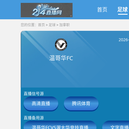
首页
足球
您的位置：
首页
>
足球
>
加拿职
2026
温哥华FC
直播信号源
高清直播
腾讯体育
直播备用源
温哥华FCVS渥太华竞技直播
文字直播