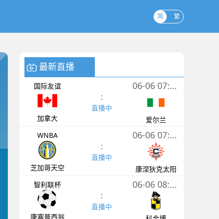
简
繁
最新直播
06-06 07:30
国际友谊
:
直播中
加拿大
爱尔兰
06-06 07:30
WNBA
:
直播中
芝加哥天空
康涅狄克太阳
06-06 08:00
智利联杯
:
直播中
康塞普西翁
科金博